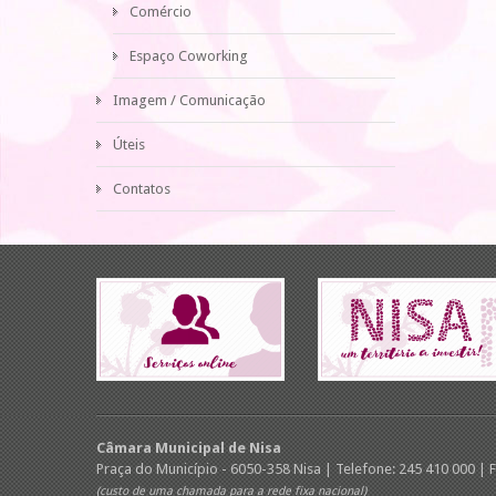
Comércio
Espaço Coworking
Imagem / Comunicação
Úteis
Contatos
Câmara Municipal de Nisa
Praça do Município - 6050-358 Nisa | Telefone: 245 410 000 | 
(custo de uma chamada para a rede fixa nacional)