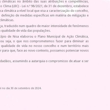
 climáticas no âmbito das suas atribuições e competências,
o Clima (LBC) - Lei n.º 98/2021, de 31 de dezembro, estabelece
climática a nível local que visa a caracterização do concelho,
e a definição de medidas específicas em matéria de mitigação e
limáticas.
nça, traduzido num quadro de maior intensidade de fenómenos
a qualidade de vida das populações.
pio de Nisa elaborou o Plano Municipal de Ação Climática,
a, ou seja, o que nos comprometemos fazer para diminuir as
 qualidade de vida no nosso concelho e num território mais
izar para que, face ao novo contexto, possamos potenciar novos
idadãos, assumindo a autarquia o compromisso de atuar e ser
l no dia 30 de setembro de 2024.