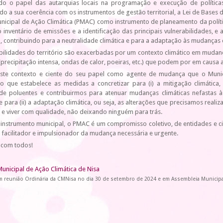
do o papel das autarquias locais na programação e execução de políticas
o a sua coerência com os instrumentos de gestão territorial, a Lei de Bases d
nicipal de Ação Climática (PMAC) como instrumento de planeamento da política 
o inventário de emissões e a identificação das principais vulnerabilidades, 
 contribuindo para a neutralidade climática e para a adaptação às mudanças c
abilidades do território são exacerbadas por um contexto climático em muda
precipitação intensa, ondas de calor, poeiras, etc.) que podem por em causa 
este contexto e ciente do seu papel como agente de mudança que o Municí
to que estabelece as medidas a concretizar para (i) a mitigação climátic
de poluentes e contribuirmos para atenuar mudanças climáticas nefastas à
e para (ii) a adaptação climática, ou seja, as alterações que precisamos real
s e viver com qualidade, não deixando ninguém para trás.
instrumento municipal, o PMAC é um compromisso coletivo, de entidades e c
facilitador e impulsionador da mudança necessária e urgente.
com todos!
Municipal de Ação Climática de Nisa
 reunião Ordinária da CMNisa no dia 30 de setembro de 2024 e em Assembleia Municipa