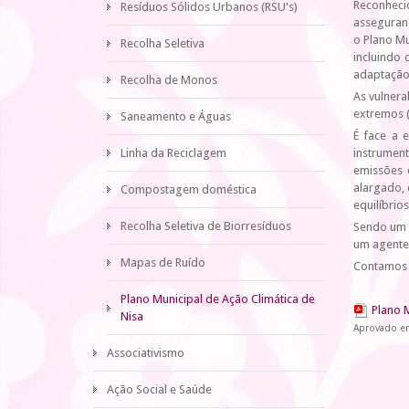
Reconheci
Resíduos Sólidos Urbanos (RSU's)
assegurand
o Plano Mu
Recolha Seletiva
incluindo 
adaptação,
Recolha de Monos
As vulner
extremos (
Saneamento e Águas
É face a 
Linha da Reciclagem
instrumen
emissões 
alargado, 
Compostagem doméstica
equilíbrio
Recolha Seletiva de Biorresíduos
Sendo um 
um agente 
Mapas de Ruído
Contamos 
Plano Municipal de Ação Climática de
Plano 
Nisa
Aprovado em
Associativismo
Ação Social e Saúde