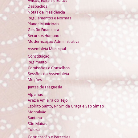
Avisos, Editais e Éditos
Despachos
Notas de Presidência
Regulamentos e Normas
Planos Municipais
Gestão Financeira
Recursos Humanos
Modernização Administrativa
Assembleia Municipal
Constituição
Regimento
Comissões e Conselhos
Sessões da Assembleia
Moções
Juntas de Freguesia
Alpalhão
Arez e Amieira do Tejo
Espírito Santo, Nª Srª da Graça e São Simão
Montalvão
Santana
São Matias
Tolosa
Cooperação e Parcerias