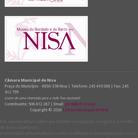
Câmara Municipal de Nisa
Praça do Município - 6050-358 Nisa | Telefone: 245 410 000 | Fax: 245
412 799
(custo de uma chamada para a rede fixa nacional)
Contribuinte: 506 612 287 | Email:
geral@cm-nisa.pt
Copyright © 2026
Câmara Municipal de Nisa
Este website utiliza cookies que facilitam a navegação, o registo e a recolha
de dados estatísticos.
A informação armazenada nos cookies é utilizada exclusivamente pelo nosso