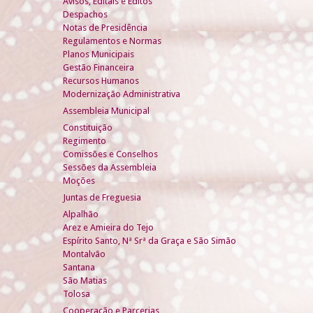
Avisos, Editais e Éditos
Despachos
Notas de Presidência
Regulamentos e Normas
Planos Municipais
Gestão Financeira
Recursos Humanos
Modernização Administrativa
Assembleia Municipal
Constituição
Regimento
Comissões e Conselhos
Sessões da Assembleia
Moções
Juntas de Freguesia
Alpalhão
Arez e Amieira do Tejo
Espírito Santo, Nª Srª da Graça e São Simão
Montalvão
Santana
São Matias
Tolosa
Cooperação e Parcerias