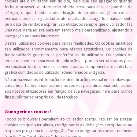
cookies até o utilizador sair do site, pelo que são apagados quando
fecha o browser. A informação obtida serve para analisar padrões de
tráfego, o que facilita a identificação de problemas. Já os cookies
permanentes ficam guardados até o utilizador apagá-los manualmente
ou a data de validade expirar. São utilizados sempre que o utilizador faz
uma nova visita ao site para um serviço mais personalizado, ajustando a
navegação aos seus interesses.
Destes, utilizamos cookies para várias finalidades. Os cookies analíticos
são utilizados anonimamente para efeitos estatísticos. Os cookies de
funcionalidade guardam as preferências do utilizador. Os cookies de
terceiros medem o sucesso de aplicações e podem ser utilizados para
personalizar botões, menus, ícones e outras componentes de interface
gráfica com dados do utilizador (denominados widgets).
Não armazenamos informação de identificação pessoal nos cookies que
utilizamos. Também não usamos os cookies para direcionar publicidade
aos nossos utilizadores em função da sua navegação, nem para outros
fins publicitários próprios ou de terceiros.
Como gerir os cookies?
Todos os browsers permitem ao utilizador aceitar, recusar ou apagar
cookies em qualquer altura, configurando as definições apropriadas no
respetivo programa de navegação. Pode configurar os cookies no menu
“opções” ou “preferências” do seu browser.