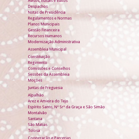
Avisos, Editais e Éditos
Despachos
Notas de Presidência
Regulamentos e Normas
Planos Municipais
Gestão Financeira
Recursos Humanos
Modernização Administrativa
Assembleia Municipal
Constituição
Regimento
Comissões e Conselhos
Sessões da Assembleia
Moções
Juntas de Freguesia
Alpalhão
Arez e Amieira do Tejo
Espírito Santo, Nª Srª da Graça e São Simão
Montalvão
Santana
São Matias
Tolosa
Cooperação e Parcerias