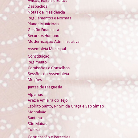
Avisos, Editais e Éditos
Despachos
Notas de Presidência
Regulamentos e Normas
Planos Municipais
Gestão Financeira
Recursos Humanos
Modernização Administrativa
Assembleia Municipal
Constituição
Regimento
Comissões e Conselhos
Sessões da Assembleia
Moções
Juntas de Freguesia
Alpalhão
Arez e Amieira do Tejo
Espírito Santo, Nª Srª da Graça e São Simão
Montalvão
Santana
São Matias
Tolosa
Cooperação e Parcerias