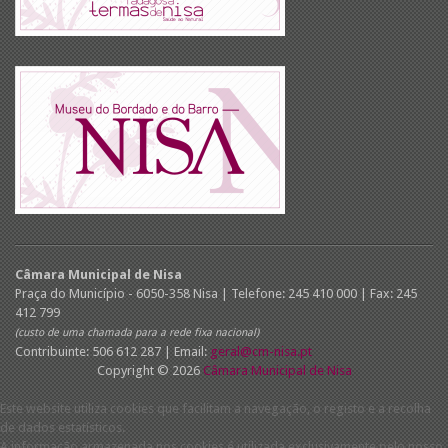
Câmara Municipal de Nisa
Praça do Município - 6050-358 Nisa | Telefone: 245 410 000 | Fax: 245
412 799
(custo de uma chamada para a rede fixa nacional)
Contribuinte: 506 612 287 | Email:
geral@cm-nisa.pt
Copyright © 2026
Câmara Municipal de Nisa
Este website utiliza cookies que facilitam a navegação, o registo e a recolha
de dados estatísticos.
A informação armazenada nos cookies é utilizada exclusivamente pelo nosso