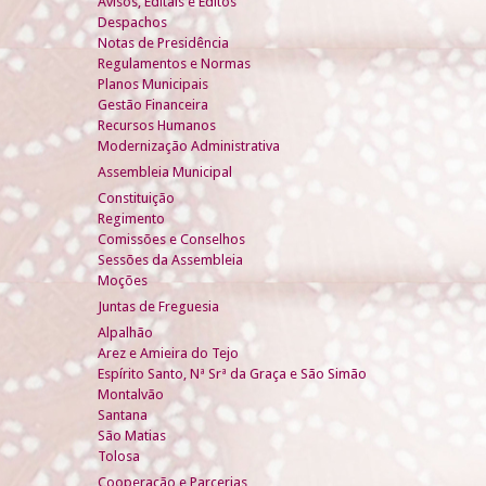
Avisos, Editais e Éditos
Despachos
Notas de Presidência
Regulamentos e Normas
Planos Municipais
Gestão Financeira
Recursos Humanos
Modernização Administrativa
Assembleia Municipal
Constituição
Regimento
Comissões e Conselhos
Sessões da Assembleia
Moções
Juntas de Freguesia
Alpalhão
Arez e Amieira do Tejo
Espírito Santo, Nª Srª da Graça e São Simão
Montalvão
Santana
São Matias
Tolosa
Cooperação e Parcerias