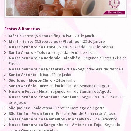
Festas & Romarias
Mártir Santo (S.Sebastião) - Nisa
- 20 de Janeiro
Mártir Santo (S.Sebastião) - Alpalhão
- 20 de Janeiro
Nossa Senhora da Graça - Nisa
- Segunda-Feira de Páscoa
Santo Amaro - Tolosa
- Segunda - Feira de Páscoa
Nossa Senhora da Redonda - Alpalhão
- Segunda e Terça-Feira de
Páscoa
Nossa Senhora dos Prazeres - Nisa
- Segunda-Feira de Pascoela
Santo António - Nisa
- 13 de Junho
São João - Monte Claro
- 24 de Junho
Santo António - Arez
- Primeiro Fim-de-Semana de Agosto
Nisa em Festa - Nisa
- Segundo Fim-de-Semana de Agosto
Nossa Senhora de Santana - Santana
- Segundo Fim-de-Semana
de Agosto
São Jacinto - Salavessa
- Terceiro Domingo de Agosto
São Simão - Pé da Serra
- Primeiro Fim-de-Semana de Agosto
Nossa Senhora dos Remédios - Montalvão
- 8 de Setembro
Nossa Senhora da Sanguinheira - Amieira do Tejo
- Segundo
Fim-de-Semana de Setembro