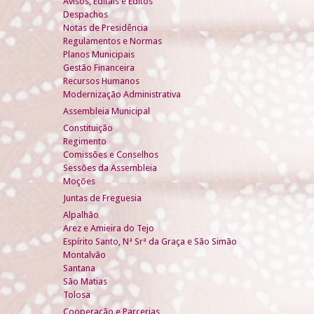
Avisos, Editais e Éditos
Despachos
Notas de Presidência
Regulamentos e Normas
Planos Municipais
Gestão Financeira
Recursos Humanos
Modernização Administrativa
Assembleia Municipal
Constituição
Regimento
Comissões e Conselhos
Sessões da Assembleia
Moções
Juntas de Freguesia
Alpalhão
Arez e Amieira do Tejo
Espírito Santo, Nª Srª da Graça e São Simão
Montalvão
Santana
São Matias
Tolosa
Cooperação e Parcerias