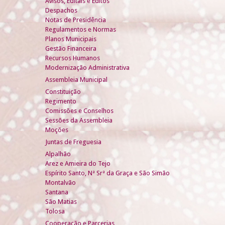
Avisos, Editais e Éditos
Despachos
Notas de Presidência
Regulamentos e Normas
Planos Municipais
Gestão Financeira
Recursos Humanos
Modernização Administrativa
Assembleia Municipal
Constituição
Regimento
Comissões e Conselhos
Sessões da Assembleia
Moções
Juntas de Freguesia
Alpalhão
Arez e Amieira do Tejo
Espírito Santo, Nª Srª da Graça e São Simão
Montalvão
Santana
São Matias
Tolosa
Cooperação e Parcerias