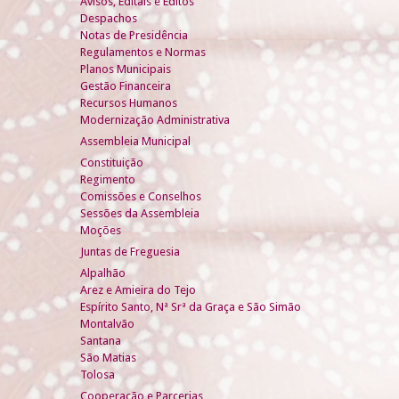
Avisos, Editais e Éditos
Despachos
Notas de Presidência
Regulamentos e Normas
Planos Municipais
Gestão Financeira
Recursos Humanos
Modernização Administrativa
Assembleia Municipal
Constituição
Regimento
Comissões e Conselhos
Sessões da Assembleia
Moções
Juntas de Freguesia
Alpalhão
Arez e Amieira do Tejo
Espírito Santo, Nª Srª da Graça e São Simão
Montalvão
Santana
São Matias
Tolosa
Cooperação e Parcerias