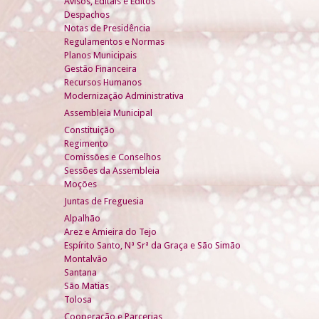
Avisos, Editais e Éditos
Despachos
Notas de Presidência
Regulamentos e Normas
Planos Municipais
Gestão Financeira
Recursos Humanos
Modernização Administrativa
Assembleia Municipal
Constituição
Regimento
Comissões e Conselhos
Sessões da Assembleia
Moções
Juntas de Freguesia
Alpalhão
Arez e Amieira do Tejo
Espírito Santo, Nª Srª da Graça e São Simão
Montalvão
Santana
São Matias
Tolosa
Cooperação e Parcerias