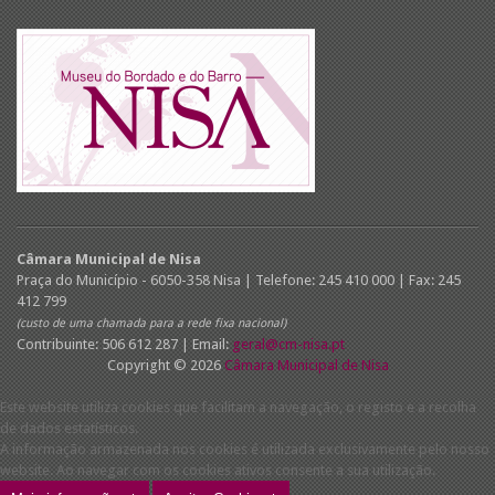
Câmara Municipal de Nisa
Praça do Município - 6050-358 Nisa | Telefone: 245 410 000 | Fax: 245
412 799
(custo de uma chamada para a rede fixa nacional)
Contribuinte: 506 612 287 | Email:
geral@cm-nisa.pt
Copyright © 2026
Câmara Municipal de Nisa
Este website utiliza cookies que facilitam a navegação, o registo e a recolha
de dados estatísticos.
A informação armazenada nos cookies é utilizada exclusivamente pelo nosso
website. Ao navegar com os cookies ativos consente a sua utilização.