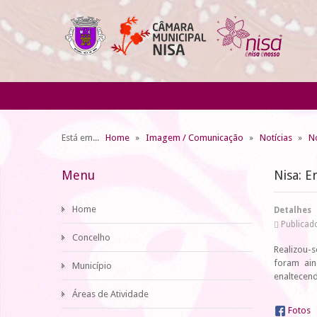
Está em...
Home
Imagem / Comunicação
Notícias
No
Menu
Nisa: 
Home
Detalhes
Publicado
Concelho
Realizou-
foram ain
Município
enaltecend
Áreas de Atividade
Fotos