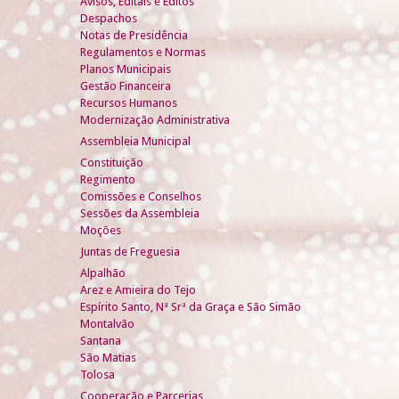
Avisos, Editais e Éditos
Despachos
Notas de Presidência
Regulamentos e Normas
Planos Municipais
Gestão Financeira
Recursos Humanos
Modernização Administrativa
Assembleia Municipal
Constituição
Regimento
Comissões e Conselhos
Sessões da Assembleia
Moções
Juntas de Freguesia
Alpalhão
Arez e Amieira do Tejo
Espírito Santo, Nª Srª da Graça e São Simão
Montalvão
Santana
São Matias
Tolosa
Cooperação e Parcerias