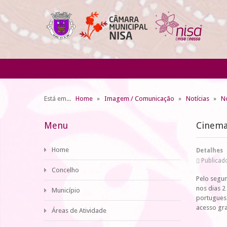
Está em...
Home
Imagem / Comunicação
Notícias
No
Menu
Cinema
Home
Detalhes
Publicado
Concelho
Pelo segun
nos dias 2
Município
portuguesa
acesso gra
Áreas de Atividade