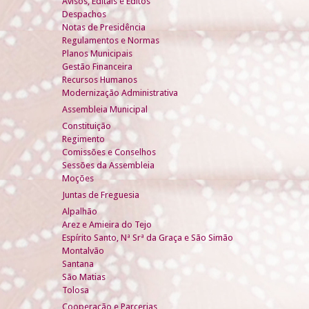
Avisos, Editais e Éditos
Despachos
Notas de Presidência
Regulamentos e Normas
Planos Municipais
Gestão Financeira
Recursos Humanos
Modernização Administrativa
Assembleia Municipal
Constituição
Regimento
Comissões e Conselhos
Sessões da Assembleia
Moções
Juntas de Freguesia
Alpalhão
Arez e Amieira do Tejo
Espírito Santo, Nª Srª da Graça e São Simão
Montalvão
Santana
São Matias
Tolosa
Cooperação e Parcerias