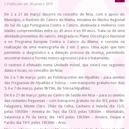
Publicado em 28 janeiro 2019
De 2 a 21 de março decorre no concelho de Nisa, com o apoio do
Município, o Rastreio do Cancro da Mama, iniciativa do Núcleo Regional
do Sul da Liga Portuguesa Contra o Cancro, destinada a mulheres com
idades compreendidas entre os 45 anos e os 69 anos. Trata-se de uma
atividade preventiva do cancro, integrada no Plano Oncológico Nacional
e no Programa Europeu Contra o Cancro da Mama, e consiste na
realização de uma mamografia de 2 em 2 anos. Uma ação que tem
permitido o diagnóstico e a deteção precoce da doença, permitindo
encontrar meios e formas menos agressivos para o tratamento.
O rastreio é efetuado numa Unidade móvel, que estará nas seguintes
datas e locais, no concelho de Nisa:
De 2 a 7 de março: junto ao Polidesportivo em Alpalhão – para utentes
das Freguesias de Alpalhão e Tolosa – com transporte gratuito nos dias
5, 6 e 7 de março, pelas 9h15m, de Tolosa/Alpalhão;
De 8 a 21 de março: Junto ao Centro de Saúde em Nisa – para os utentes
das restantes freguesias – com transporte gratuito no dia 9/3, pelas 9h-
Falagueira, Monte Claro, Chão da Celha, Cacheiro e Velada; dia 12/3,
pelas 13h30m - Amieira do Tejo; dia 13/3, pelas 13h30m – Montalvão,
Salavessa e Pé da Serra; dia 14/3 pelas 13h30m – Arneiro, Duque e
Pardo; dia 19/3, pelas 13h30m – Arez.