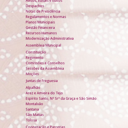
Avisos, Editais e Éditos
Despachos
Notas de Presidência
Regulamentos e Normas
Planos Municipais
Gestão Financeira
Recursos Humanos
Modernização Administrativa
Assembleia Municipal
Constituição
Regimento
Comissões e Conselhos
Sessões da Assembleia
Moções
Juntas de Freguesia
Alpalhão
Arez e Amieira do Tejo
Espírito Santo, Nª Srª da Graça e São Simão
Montalvão
Santana
São Matias
Tolosa
Cooperação e Parcerias