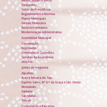
Avisos, Editais e Éditos
Despachos
Notas de Presidência
Regulamentos e Normas
Planos Municipais
Gestão Financeira
Recursos Humanos
Modernização Administrativa
Assembleia Municipal
Constituição
Regimento
Comissões e Conselhos
Sessões da Assembleia
Moções
Juntas de Freguesia
Alpalhão
Arez e Amieira do Tejo
Espírito Santo, Nª Srª da Graça e São Simão
Montalvão
Santana
São Matias
Tolosa
Cooperação e Parcerias