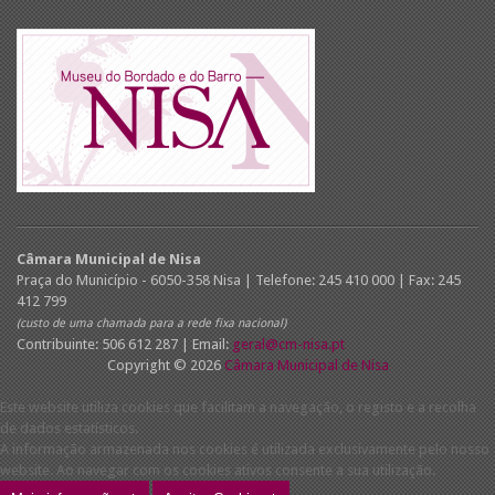
Câmara Municipal de Nisa
Praça do Município - 6050-358 Nisa | Telefone: 245 410 000 | Fax: 245
412 799
(custo de uma chamada para a rede fixa nacional)
Contribuinte: 506 612 287 | Email:
geral@cm-nisa.pt
Copyright © 2026
Câmara Municipal de Nisa
Este website utiliza cookies que facilitam a navegação, o registo e a recolha
de dados estatísticos.
A informação armazenada nos cookies é utilizada exclusivamente pelo nosso
website. Ao navegar com os cookies ativos consente a sua utilização.