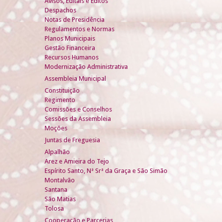
Avisos, Editais e Éditos
Despachos
Notas de Presidência
Regulamentos e Normas
Planos Municipais
Gestão Financeira
Recursos Humanos
Modernização Administrativa
Assembleia Municipal
Constituição
Regimento
Comissões e Conselhos
Sessões da Assembleia
Moções
Juntas de Freguesia
Alpalhão
Arez e Amieira do Tejo
Espírito Santo, Nª Srª da Graça e São Simão
Montalvão
Santana
São Matias
Tolosa
Cooperação e Parcerias