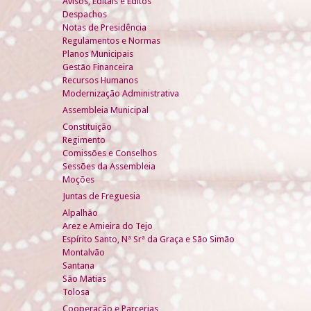
Avisos, Editais e Éditos
Despachos
Notas de Presidência
Regulamentos e Normas
Planos Municipais
Gestão Financeira
Recursos Humanos
Modernização Administrativa
Assembleia Municipal
Constituição
Regimento
Comissões e Conselhos
Sessões da Assembleia
Moções
Juntas de Freguesia
Alpalhão
Arez e Amieira do Tejo
Espírito Santo, Nª Srª da Graça e São Simão
Montalvão
Santana
São Matias
Tolosa
Cooperação e Parcerias