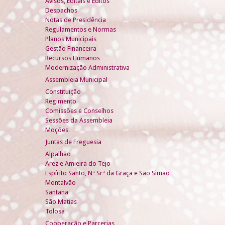
Avisos, Editais e Éditos
Despachos
Notas de Presidência
Regulamentos e Normas
Planos Municipais
Gestão Financeira
Recursos Humanos
Modernização Administrativa
Assembleia Municipal
Constituição
Regimento
Comissões e Conselhos
Sessões da Assembleia
Moções
Juntas de Freguesia
Alpalhão
Arez e Amieira do Tejo
Espírito Santo, Nª Srª da Graça e São Simão
Montalvão
Santana
São Matias
Tolosa
Cooperação e Parcerias