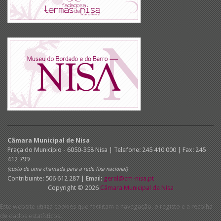
Câmara Municipal de Nisa
Praça do Município - 6050-358 Nisa | Telefone: 245 410 000 | Fax: 245
412 799
(custo de uma chamada para a rede fixa nacional)
Contribuinte: 506 612 287 | Email:
geral@cm-nisa.pt
Copyright © 2026
Câmara Municipal de Nisa
Este website utiliza cookies que facilitam a navegação, o registo e a recolha
de dados estatísticos.