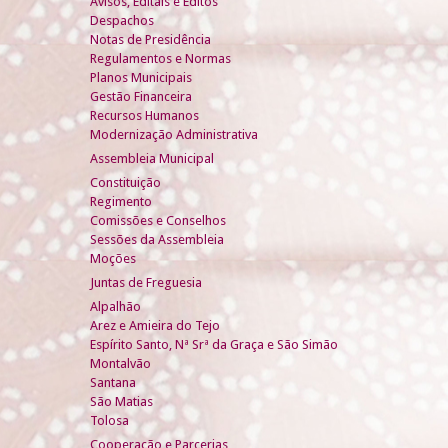
Avisos, Editais e Éditos
Despachos
Notas de Presidência
Regulamentos e Normas
Planos Municipais
Gestão Financeira
Recursos Humanos
Modernização Administrativa
Assembleia Municipal
Constituição
Regimento
Comissões e Conselhos
Sessões da Assembleia
Moções
Juntas de Freguesia
Alpalhão
Arez e Amieira do Tejo
Espírito Santo, Nª Srª da Graça e São Simão
Montalvão
Santana
São Matias
Tolosa
Cooperação e Parcerias