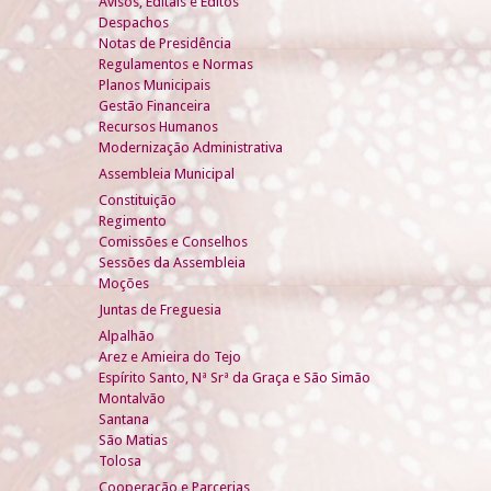
Avisos, Editais e Éditos
Despachos
Notas de Presidência
Regulamentos e Normas
Planos Municipais
Gestão Financeira
Recursos Humanos
Modernização Administrativa
Assembleia Municipal
Constituição
Regimento
Comissões e Conselhos
Sessões da Assembleia
Moções
Juntas de Freguesia
Alpalhão
Arez e Amieira do Tejo
Espírito Santo, Nª Srª da Graça e São Simão
Montalvão
Santana
São Matias
Tolosa
Cooperação e Parcerias