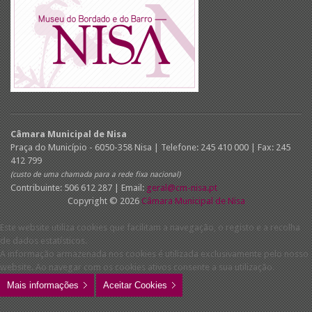
Câmara Municipal de Nisa
Praça do Município - 6050-358 Nisa | Telefone: 245 410 000 | Fax: 245
412 799
(custo de uma chamada para a rede fixa nacional)
Contribuinte: 506 612 287 | Email:
geral@cm-nisa.pt
Copyright © 2026
Câmara Municipal de Nisa
Este website utiliza cookies que facilitam a navegação, o registo e a recolha
de dados estatísticos.
A informação armazenada nos cookies é utilizada exclusivamente pelo nosso
website. Ao navegar com os cookies ativos consente a sua utilização.
Mais informações
Aceitar Cookies