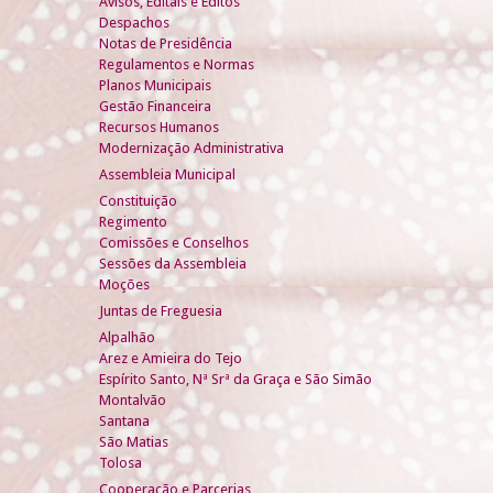
Avisos, Editais e Éditos
Despachos
Notas de Presidência
Regulamentos e Normas
Planos Municipais
Gestão Financeira
Recursos Humanos
Modernização Administrativa
Assembleia Municipal
Constituição
Regimento
Comissões e Conselhos
Sessões da Assembleia
Moções
Juntas de Freguesia
Alpalhão
Arez e Amieira do Tejo
Espírito Santo, Nª Srª da Graça e São Simão
Montalvão
Santana
São Matias
Tolosa
Cooperação e Parcerias