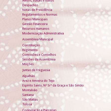
Avisos, Editais e Éditos
Despachos
Notas de Presidência
Regulamentos e Normas
Planos Municipais
Gestão Financeira
Recursos Humanos
Modernização Administrativa
Assembleia Municipal
Constituição
Regimento
Comissões e Conselhos
Sessões da Assembleia
Moções
Juntas de Freguesia
Alpalhão
Arez e Amieira do Tejo
Espírito Santo, Nª Srª da Graça e São Simão
Montalvão
Santana
São Matias
Tolosa
Cooperação e Parcerias