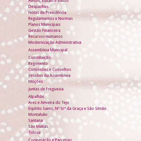
Avisos, Editais e Éditos
Despachos
Notas de Presidência
Regulamentos e Normas
Planos Municipais
Gestão Financeira
Recursos Humanos
Modernização Administrativa
Assembleia Municipal
Constituição
Regimento
Comissões e Conselhos
Sessões da Assembleia
Moções
Juntas de Freguesia
Alpalhão
Arez e Amieira do Tejo
Espírito Santo, Nª Srª da Graça e São Simão
Montalvão
Santana
São Matias
Tolosa
Cooperação e Parcerias