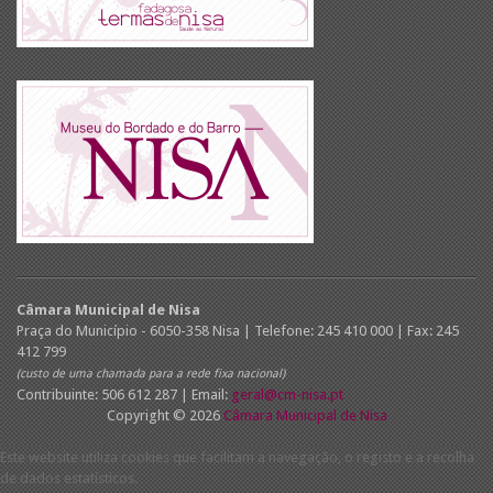
Câmara Municipal de Nisa
Praça do Município - 6050-358 Nisa | Telefone: 245 410 000 | Fax: 245
412 799
(custo de uma chamada para a rede fixa nacional)
Contribuinte: 506 612 287 | Email:
geral@cm-nisa.pt
Copyright © 2026
Câmara Municipal de Nisa
Este website utiliza cookies que facilitam a navegação, o registo e a recolha
de dados estatísticos.