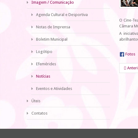
Imagem / Comunicação
Agenda Cultural e Desportiva
O Cine-Tea
Câmara Mu
Notas de Imprensa
A iniciat
Boletim Municipal
abrilhanto
Logótipo
Fotos
Efemérides
Anter
Notícias
Eventos e Atividades
Úteis
Contatos