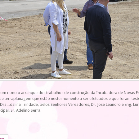
om ritmo o arranque dos trabalhos de construção da Incubadora de Novas Emp
 de terraplanagem que estão neste momento a ser efetuados e que foram te
 Dra. Idalina Trindade, pelos Senhores Vereadores, Dr. José Leandro e Eng. Lur
cipal, Sr. Adelino Serra.