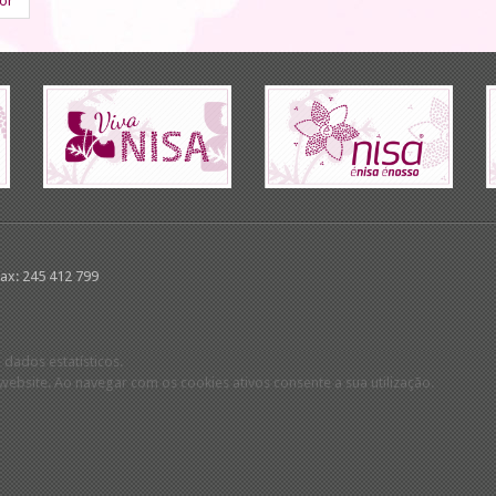
ior
Fax: 245 412 799
 dados estatísticos.
ebsite. Ao navegar com os cookies ativos consente a sua utilização.