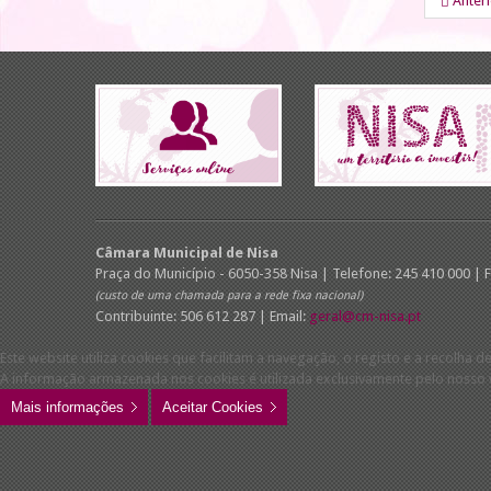
Anter
Câmara Municipal de Nisa
Praça do Município - 6050-358 Nisa | Telefone: 245 410 000 | 
(custo de uma chamada para a rede fixa nacional)
Contribuinte: 506 612 287 | Email:
geral@cm-nisa.pt
Este website utiliza cookies que facilitam a navegação, o registo e a recolha de
A informação armazenada nos cookies é utilizada exclusivamente pelo nosso w
Mais informações
Aceitar Cookies