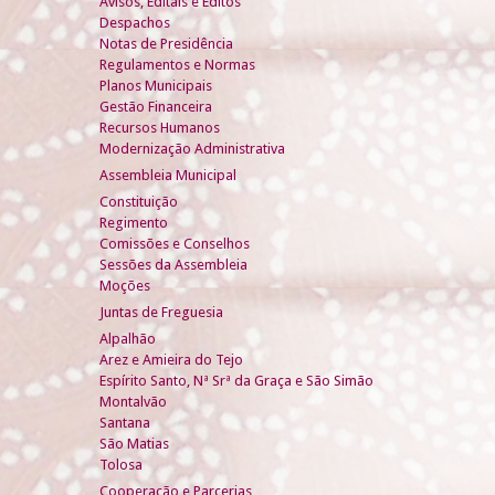
Avisos, Editais e Éditos
Despachos
Notas de Presidência
Regulamentos e Normas
Planos Municipais
Gestão Financeira
Recursos Humanos
Modernização Administrativa
Assembleia Municipal
Constituição
Regimento
Comissões e Conselhos
Sessões da Assembleia
Moções
Juntas de Freguesia
Alpalhão
Arez e Amieira do Tejo
Espírito Santo, Nª Srª da Graça e São Simão
Montalvão
Santana
São Matias
Tolosa
Cooperação e Parcerias