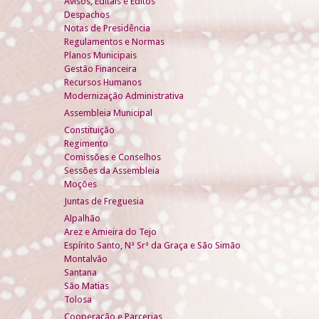
Avisos, Editais e Éditos
Despachos
Notas de Presidência
Regulamentos e Normas
Planos Municipais
Gestão Financeira
Recursos Humanos
Modernização Administrativa
Assembleia Municipal
Constituição
Regimento
Comissões e Conselhos
Sessões da Assembleia
Moções
Juntas de Freguesia
Alpalhão
Arez e Amieira do Tejo
Espírito Santo, Nª Srª da Graça e São Simão
Montalvão
Santana
São Matias
Tolosa
Cooperação e Parcerias