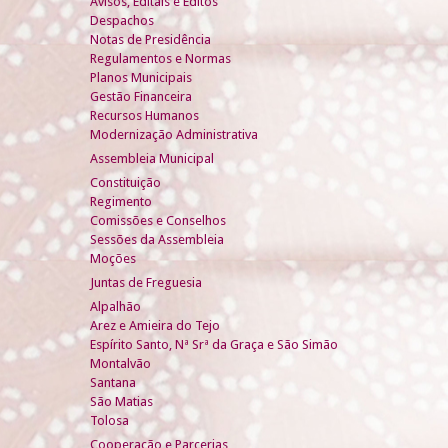
Avisos, Editais e Éditos
Despachos
Notas de Presidência
Regulamentos e Normas
Planos Municipais
Gestão Financeira
Recursos Humanos
Modernização Administrativa
Assembleia Municipal
Constituição
Regimento
Comissões e Conselhos
Sessões da Assembleia
Moções
Juntas de Freguesia
Alpalhão
Arez e Amieira do Tejo
Espírito Santo, Nª Srª da Graça e São Simão
Montalvão
Santana
São Matias
Tolosa
Cooperação e Parcerias