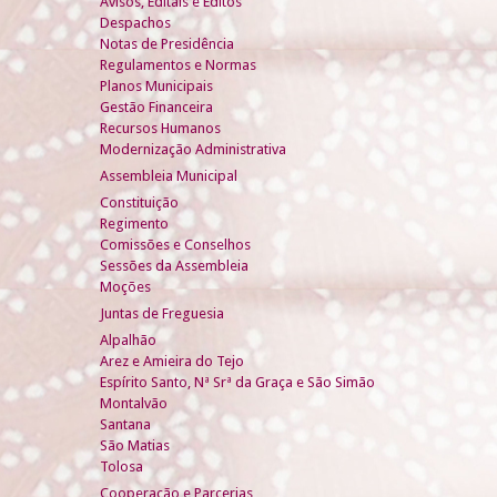
Avisos, Editais e Éditos
Despachos
Notas de Presidência
Regulamentos e Normas
Planos Municipais
Gestão Financeira
Recursos Humanos
Modernização Administrativa
Assembleia Municipal
Constituição
Regimento
Comissões e Conselhos
Sessões da Assembleia
Moções
Juntas de Freguesia
Alpalhão
Arez e Amieira do Tejo
Espírito Santo, Nª Srª da Graça e São Simão
Montalvão
Santana
São Matias
Tolosa
Cooperação e Parcerias