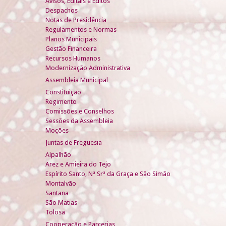
Avisos, Editais e Éditos
Despachos
Notas de Presidência
Regulamentos e Normas
Planos Municipais
Gestão Financeira
Recursos Humanos
Modernização Administrativa
Assembleia Municipal
Constituição
Regimento
Comissões e Conselhos
Sessões da Assembleia
Moções
Juntas de Freguesia
Alpalhão
Arez e Amieira do Tejo
Espírito Santo, Nª Srª da Graça e São Simão
Montalvão
Santana
São Matias
Tolosa
Cooperação e Parcerias