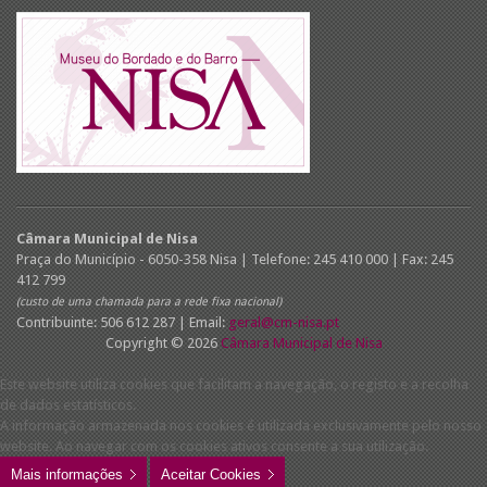
Câmara Municipal de Nisa
Praça do Município - 6050-358 Nisa | Telefone: 245 410 000 | Fax: 245
412 799
(custo de uma chamada para a rede fixa nacional)
Contribuinte: 506 612 287 | Email:
geral@cm-nisa.pt
Copyright © 2026
Câmara Municipal de Nisa
Este website utiliza cookies que facilitam a navegação, o registo e a recolha
de dados estatísticos.
A informação armazenada nos cookies é utilizada exclusivamente pelo nosso
website. Ao navegar com os cookies ativos consente a sua utilização.
Mais informações
Aceitar Cookies