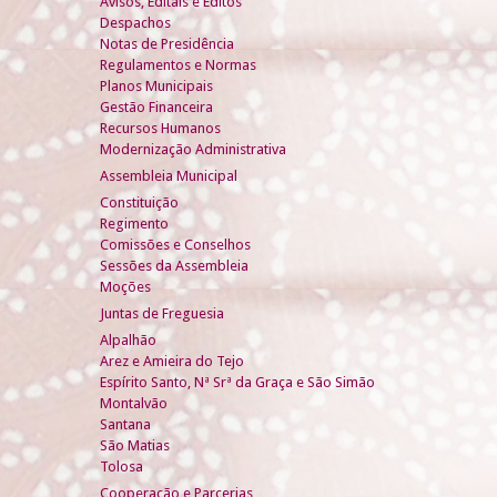
Avisos, Editais e Éditos
Despachos
Notas de Presidência
Regulamentos e Normas
Planos Municipais
Gestão Financeira
Recursos Humanos
Modernização Administrativa
Assembleia Municipal
Constituição
Regimento
Comissões e Conselhos
Sessões da Assembleia
Moções
Juntas de Freguesia
Alpalhão
Arez e Amieira do Tejo
Espírito Santo, Nª Srª da Graça e São Simão
Montalvão
Santana
São Matias
Tolosa
Cooperação e Parcerias