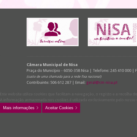
Câmara Municipal de Nisa
Praça do Município - 6050-358 Nisa | Telefone: 245 410 000 | 
(custo de uma chamada para a rede fixa nacional)
Contribuinte: 506 612 287 | Email:
geral@cm-nisa.pt
Este website utiliza cookies que facilitam a navegação, o registo e a recolha de
A informação armazenada nos cookies é utilizada exclusivamente pelo nosso w
Mais informações
Aceitar Cookies