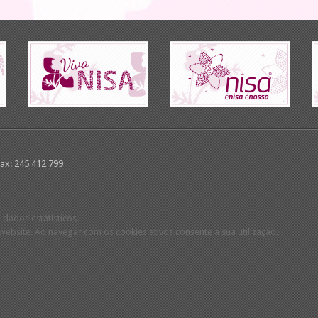
Fax: 245 412 799
 dados estatísticos.
ebsite. Ao navegar com os cookies ativos consente a sua utilização.