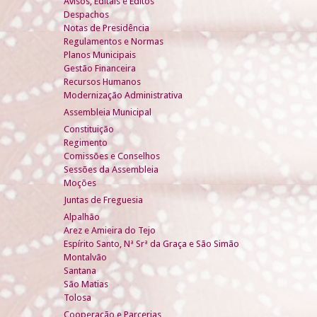
Avisos, Editais e Éditos
Despachos
Notas de Presidência
Regulamentos e Normas
Planos Municipais
Gestão Financeira
Recursos Humanos
Modernização Administrativa
Assembleia Municipal
Constituição
Regimento
Comissões e Conselhos
Sessões da Assembleia
Moções
Juntas de Freguesia
Alpalhão
Arez e Amieira do Tejo
Espírito Santo, Nª Srª da Graça e São Simão
Montalvão
Santana
São Matias
Tolosa
Cooperação e Parcerias