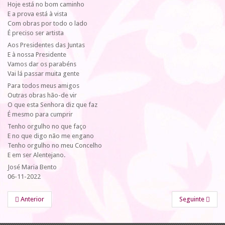
Hoje está no bom caminho
E a prova está à vista
Com obras por todo o lado
É preciso ser artista
Aos Presidentes das Juntas
E à nossa Presidente
Vamos dar os parabéns
Vai lá passar muita gente
Para todos meus amigos
Outras obras hão-de vir
O que esta Senhora diz que faz
É mesmo para cumprir
Tenho orgulho no que faço
E no que digo não me engano
Tenho orgulho no meu Concelho
E em ser Alentejano.
José Maria Bento
06-11-2022
Anterior
Seguinte