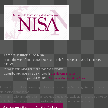
Câmara Municipal de Nisa
Praça do Município - 6050-358 Nisa | Telefone: 245 410 000 | Fax: 245
412 799
(custo de uma chamada para a rede fixa nacional)
Contribuinte: 506 612 287 | Email:
geral@cm-nisa.pt
Copyright © 2026
Câmara Municipal de Nisa
Este website utiliza cookies que facilitam a navegação, o registo e a recolha
de dados estatísticos.
A informação armazenada nos cookies é utilizada exclusivamente pelo nosso
website. Ao navegar com os cookies ativos consente a sua utilização.
Mais informações
Aceitar Cookies