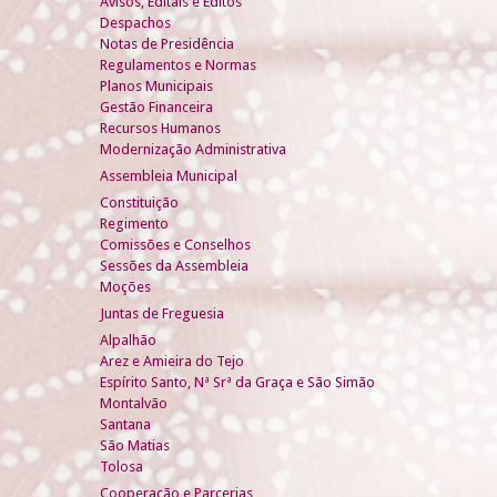
Avisos, Editais e Éditos
Despachos
Notas de Presidência
Regulamentos e Normas
Planos Municipais
Gestão Financeira
Recursos Humanos
Modernização Administrativa
Assembleia Municipal
Constituição
Regimento
Comissões e Conselhos
Sessões da Assembleia
Moções
Juntas de Freguesia
Alpalhão
Arez e Amieira do Tejo
Espírito Santo, Nª Srª da Graça e São Simão
Montalvão
Santana
São Matias
Tolosa
Cooperação e Parcerias