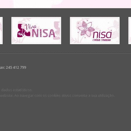
Fax: 245 412 799
 dados estatísticos.
ebsite. Ao navegar com os cookies ativos consente a sua utilização.