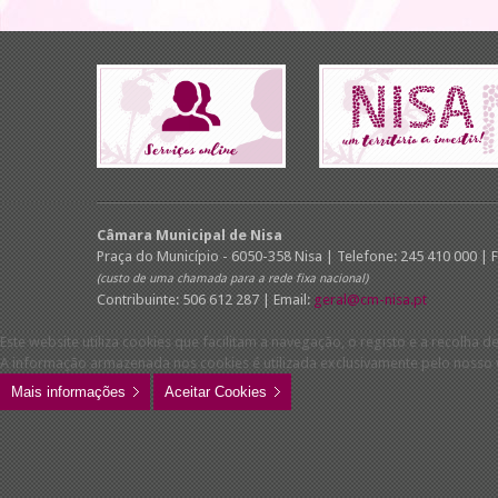
Câmara Municipal de Nisa
Praça do Município - 6050-358 Nisa | Telefone: 245 410 000 | 
(custo de uma chamada para a rede fixa nacional)
Contribuinte: 506 612 287 | Email:
geral@cm-nisa.pt
Este website utiliza cookies que facilitam a navegação, o registo e a recolha de
A informação armazenada nos cookies é utilizada exclusivamente pelo nosso w
Mais informações
Aceitar Cookies