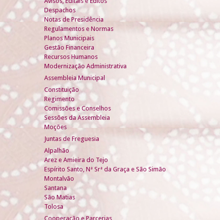
Avisos, Editais e Éditos
Despachos
Notas de Presidência
Regulamentos e Normas
Planos Municipais
Gestão Financeira
Recursos Humanos
Modernização Administrativa
Assembleia Municipal
Constituição
Regimento
Comissões e Conselhos
Sessões da Assembleia
Moções
Juntas de Freguesia
Alpalhão
Arez e Amieira do Tejo
Espírito Santo, Nª Srª da Graça e São Simão
Montalvão
Santana
São Matias
Tolosa
Cooperação e Parcerias