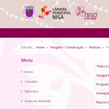
Está em...
Home
Imagem / Comunicação
Notícias
No
Menu
"Pelos C
Home
Inaugura
Concelho
Programa
Município
Formação
Áreas de Atividade
Nisa no 