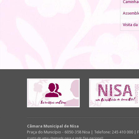
Caminhad
Assemble
Visita da
Câmara Municipal de Nisa
Praça do Município - 6050-358 Nisa | Telefone: 245 410 000 | 
(custo de uma chamada para a rede fixa nacional)