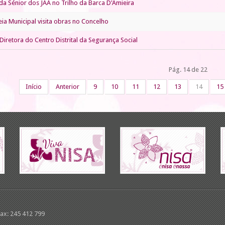
a Sénior dos JAA no Trilho da Barca D'Amieira
ia Municipal visita obras no Concelho
 Diretora do Centro Distrital da Segurança Social
Pág. 14 de 22
Início
Anterior
9
10
11
12
13
14
15
Fax: 245 412 799