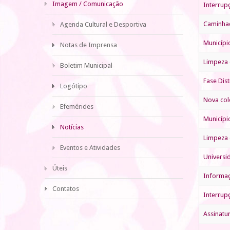
Imagem / Comunicação
Interrup
Caminhad
Agenda Cultural e Desportiva
Município
Notas de Imprensa
Limpeza 
Boletim Municipal
Fase Dist
Logótipo
Nova col
Efemérides
Municípi
Notícias
Limpeza 
Eventos e Atividades
Universi
Úteis
Informaç
Contatos
Interrup
Assinatu