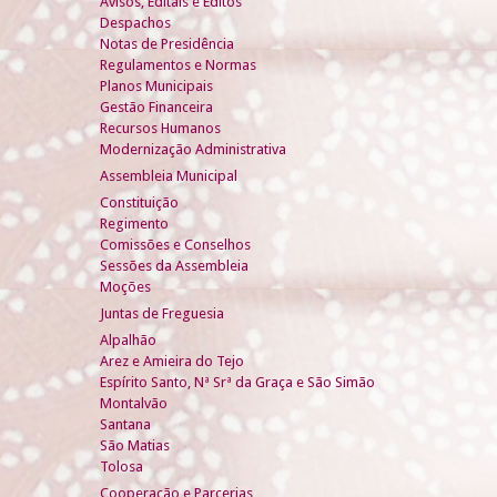
Avisos, Editais e Éditos
Despachos
Notas de Presidência
Regulamentos e Normas
Planos Municipais
Gestão Financeira
Recursos Humanos
Modernização Administrativa
Assembleia Municipal
Constituição
Regimento
Comissões e Conselhos
Sessões da Assembleia
Moções
Juntas de Freguesia
Alpalhão
Arez e Amieira do Tejo
Espírito Santo, Nª Srª da Graça e São Simão
Montalvão
Santana
São Matias
Tolosa
Cooperação e Parcerias