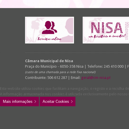
Câmara Municipal de Nisa
Praça do Município - 6050-358 Nisa | Telefone: 245 410 000 | 
(custo de uma chamada para a rede fixa nacional)
Contribuinte: 506 612 287 | Email:
geral@cm-nisa.pt
Este website utiliza cookies que facilitam a navegação, o registo e a recolha de
A informação armazenada nos cookies é utilizada exclusivamente pelo nosso w
Mais informações
Aceitar Cookies