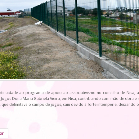
tinuidade ao programa de apoio ao associativismo no concelho de Nisa, a
ogos Dona Maria Gabriela Vieira, em Nisa, contribuindo com mão de obra e m
 que delimitava o campo de jogos, caiu devido à forte intempérie, deixando 
ior