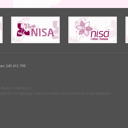
Fax: 245 412 799
 dados estatísticos.
ebsite. Ao navegar com os cookies ativos consente a sua utilização.