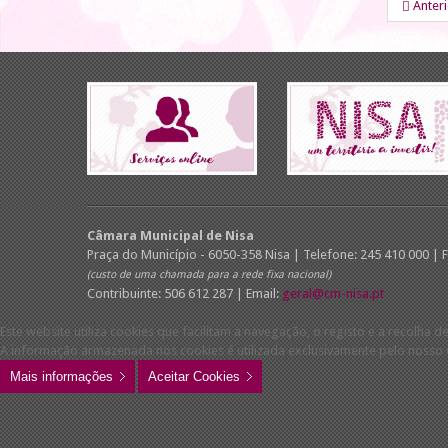
Anter
Câmara Municipal de Nisa
Praça do Município - 6050-358 Nisa | Telefone: 245 410 000 | 
(custo de uma chamada para a rede fixa nacional)
Contribuinte: 506 612 287 | Email:
geral@cm-nisa.pt
Este website utiliza cookies que facilitam a navegação, o registo e a recolha de
A informação armazenada nos cookies é utilizada exclusivamente pelo nosso w
Mais informações
Aceitar Cookies