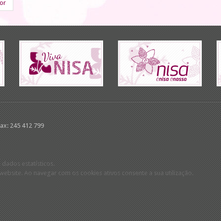
ior
Fax: 245 412 799
 dados estatísticos.
ebsite. Ao navegar com os cookies ativos consente a sua utilização.