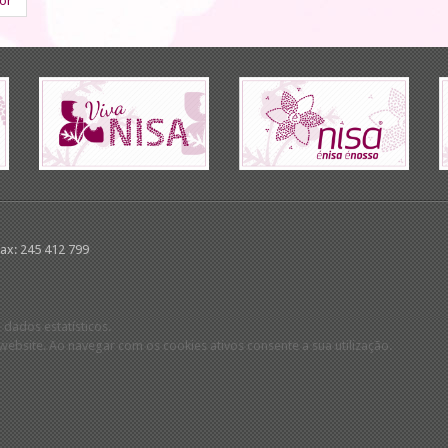
ior
Fax: 245 412 799
 dados estatísticos.
ebsite. Ao navegar com os cookies ativos consente a sua utilização.