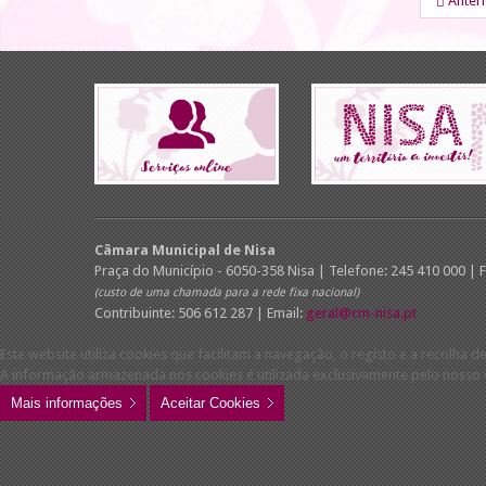
Anter
Câmara Municipal de Nisa
Praça do Município - 6050-358 Nisa | Telefone: 245 410 000 | 
(custo de uma chamada para a rede fixa nacional)
Contribuinte: 506 612 287 | Email:
geral@cm-nisa.pt
Este website utiliza cookies que facilitam a navegação, o registo e a recolha de
A informação armazenada nos cookies é utilizada exclusivamente pelo nosso w
Mais informações
Aceitar Cookies