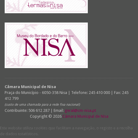
Câmara Municipal de Nisa
Praça do Município - 6050-358 Nisa | Telefone: 245 410 000 | Fax: 245
412 799
(custo de uma chamada para a rede fixa nacional)
Contribuinte: 506 612 287 | Email:
geral@cm-nisa.pt
Copyright © 2026
Câmara Municipal de Nisa
Este website utiliza cookies que facilitam a navegação, o registo e a recolha
de dados estatísticos.