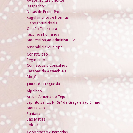
Avisos, Editais e Éditos
Despachos
Notas de Presidência
Regulamentos e Normas
Planos Municipais
Gestão Financeira
Recursos Humanos
Modernização Administrativa
Assembleia Municipal
Constituição
Regimento
Comissões e Conselhos
Sessões da Assembleia
Moções
Juntas de Freguesia
Alpalhão
Arez e Amieira do Tejo
Espírito Santo, Nª Srª da Graça e São Simão
Montalvão
Santana
São Matias
Tolosa
Cooperação e Parcerias