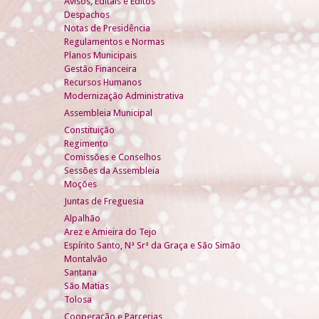
Avisos, Editais e Éditos
Despachos
Notas de Presidência
Regulamentos e Normas
Planos Municipais
Gestão Financeira
Recursos Humanos
Modernização Administrativa
Assembleia Municipal
Constituição
Regimento
Comissões e Conselhos
Sessões da Assembleia
Moções
Juntas de Freguesia
Alpalhão
Arez e Amieira do Tejo
Espírito Santo, Nª Srª da Graça e São Simão
Montalvão
Santana
São Matias
Tolosa
Cooperação e Parcerias