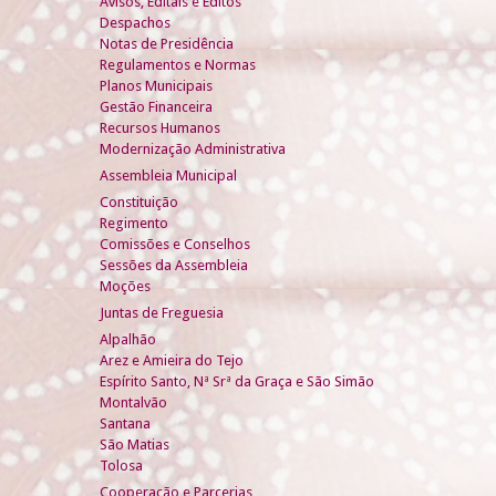
Avisos, Editais e Éditos
Despachos
Notas de Presidência
Regulamentos e Normas
Planos Municipais
Gestão Financeira
Recursos Humanos
Modernização Administrativa
Assembleia Municipal
Constituição
Regimento
Comissões e Conselhos
Sessões da Assembleia
Moções
Juntas de Freguesia
Alpalhão
Arez e Amieira do Tejo
Espírito Santo, Nª Srª da Graça e São Simão
Montalvão
Santana
São Matias
Tolosa
Cooperação e Parcerias