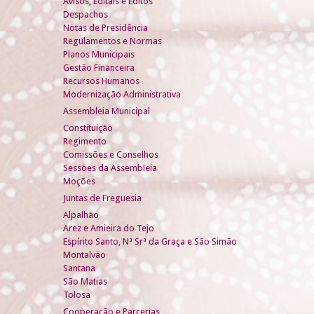
Avisos, Editais e Éditos
Despachos
Notas de Presidência
Regulamentos e Normas
Planos Municipais
Gestão Financeira
Recursos Humanos
Modernização Administrativa
Assembleia Municipal
Constituição
Regimento
Comissões e Conselhos
Sessões da Assembleia
Moções
Juntas de Freguesia
Alpalhão
Arez e Amieira do Tejo
Espírito Santo, Nª Srª da Graça e São Simão
Montalvão
Santana
São Matias
Tolosa
Cooperação e Parcerias