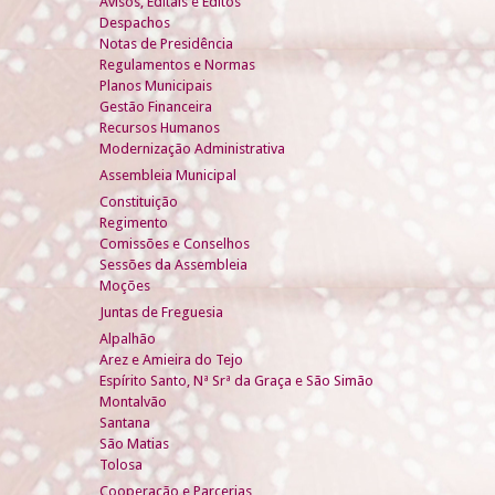
Avisos, Editais e Éditos
Despachos
Notas de Presidência
Regulamentos e Normas
Planos Municipais
Gestão Financeira
Recursos Humanos
Modernização Administrativa
Assembleia Municipal
Constituição
Regimento
Comissões e Conselhos
Sessões da Assembleia
Moções
Juntas de Freguesia
Alpalhão
Arez e Amieira do Tejo
Espírito Santo, Nª Srª da Graça e São Simão
Montalvão
Santana
São Matias
Tolosa
Cooperação e Parcerias