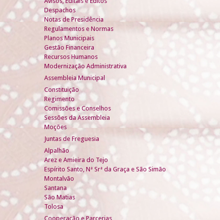
Avisos, Editais e Éditos
Despachos
Notas de Presidência
Regulamentos e Normas
Planos Municipais
Gestão Financeira
Recursos Humanos
Modernização Administrativa
Assembleia Municipal
Constituição
Regimento
Comissões e Conselhos
Sessões da Assembleia
Moções
Juntas de Freguesia
Alpalhão
Arez e Amieira do Tejo
Espírito Santo, Nª Srª da Graça e São Simão
Montalvão
Santana
São Matias
Tolosa
Cooperação e Parcerias