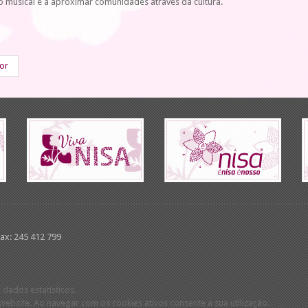
o musical e a aproximar comunidades através da cultura.
ior
Fax: 245 412 799
 dados estatísticos.
ebsite. Ao navegar com os cookies ativos consente a sua utilização.