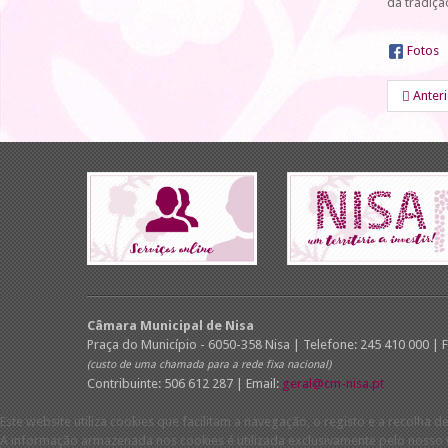
da tradiçã
Fotos
Anter
Câmara Municipal de Nisa
Praça do Município - 6050-358 Nisa | Telefone: 245 410 000 | 
(custo de uma chamada para a rede fixa nacional)
Contribuinte: 506 612 287 | Email:
geral@cm-nisa.pt
Este website utiliza cookies que facilitam a navegação, o registo e a recolha de
A informação armazenada nos cookies é utilizada exclusivamente pelo nosso w