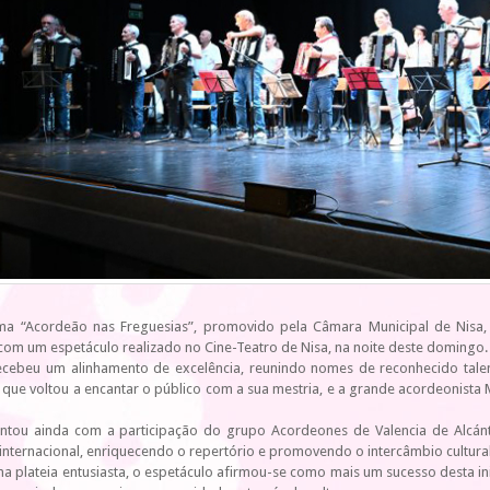
a “Acordeão nas Freguesias”, promovido pela Câmara Municipal de Nisa
com um espetáculo realizado no Cine-Teatro de Nisa, na noite deste domingo.
ecebeu um alinhamento de excelência, reunindo nomes de reconhecido tal
 que voltou a encantar o público com a sua mestria, e a grande acordeonista M
ontou ainda com a participação do grupo Acordeones de Valencia de Alcán
nternacional, enriquecendo o repertório e promovendo o intercâmbio cultural e
a plateia entusiasta, o espetáculo afirmou-se como mais um sucesso desta ini