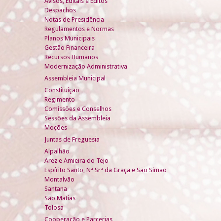
Avisos, Editais e Éditos
Despachos
Notas de Presidência
Regulamentos e Normas
Planos Municipais
Gestão Financeira
Recursos Humanos
Modernização Administrativa
Assembleia Municipal
Constituição
Regimento
Comissões e Conselhos
Sessões da Assembleia
Moções
Juntas de Freguesia
Alpalhão
Arez e Amieira do Tejo
Espírito Santo, Nª Srª da Graça e São Simão
Montalvão
Santana
São Matias
Tolosa
Cooperação e Parcerias